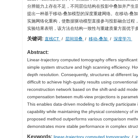
分辨能力上存在不足，不同层位结构在投影中叠加并产生
提出一种基于移动-叠加模型的深度重建网络。在移动-叠
实施网络化重构，使数据驱动模型直接参与投影融合过程，
实验结果表明，该方法在结构一致性与重建质量方面优于
关键词:
直线CT
/
层间混叠
/
移动-叠加
/
深度学习
Abstract:
Linear-trajectory computed tomography offers significant p
simple system structure and high scanning efficiency. Howe
depth resolution. Consequently, structures at different lay
difficult to achieve high-quality results using convention
reconstruction network based on the shift-and-add model.
compensation between multi-view projections is paramete
This enables data-driven modeling to directly participate 
capability while maintaining the physical consistency of i
proposed method outperforms various comparison methods i
demonstrates more stable performance in complex struct
Keywords:
linear-trajectory computed tomography
/
i