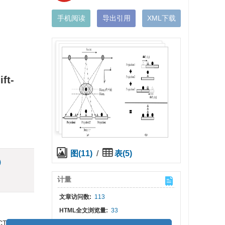
手机阅读
导出引用
XML下载
ft-
图(11)
/
表(5)
)
计量
文章访问数:
113
HTML全文浏览量:
33
CT在深度
PDF下载量:
58