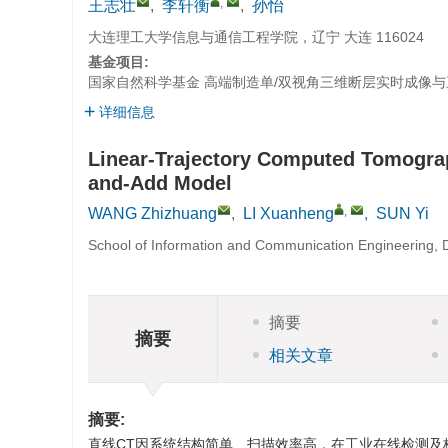
,
王志壮
,
李轩衡
,
孙怡
大连理工大学信息与通信工程学院，辽宁 大连 116024
基金项目:
国家自然科学基金
高端制造单/双视角三维断层实时成像与三维
详细信息
Linear-Trajectory Computed Tomogra
and-Add Model
,
WANG Zhizhuang
,
LI Xuanheng
,
SUN Yi
School of Information and Communication Engineering, D
摘要
摘要
相关文章
摘要:
直线CT因系统结构简单、扫描效率高，在工业在线检测及