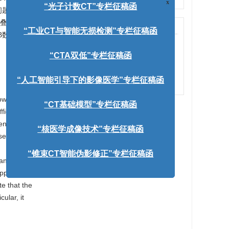
问题，本文
x
“光子计数CT”专栏征稿函
对叠加过程
出版历程
B数据集的
“工业CT与智能无损检测”专栏征稿函
收稿日期:
2026-02-12
修回日期:
2026-04-26
“CTA双低”专栏征稿函
录用日期:
2026-05-02
网络出版日期:
2026-05-28
“人工智能引导下的影像医学”专栏征稿函
wing to its
ficient
“CT基础模型”专栏征稿函
endering it
oses a deep
“核医学成像技术”专栏征稿函
anner.
“锥束CT智能伪影修正”专栏征稿函
uppression
te that the
ular, it