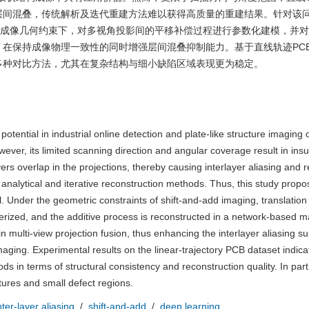
层间混叠，传统解析及迭代重建方法难以获得高质量的重建结果。针对该
加成像几何约束下，对多视角投影间的平移补偿过程进行参数化建模，并
在保持成像物理一致性的同时增强层间混叠抑制能力。基于直线轨迹PC
多种对比方法，尤其在复杂结构与细小缺陷区域表现更为稳定。
otential in industrial online detection and plate-like structure imaging o
ver, its limited scanning direction and angular coverage result in insuf
ers overlap in the projections, thereby causing interlayer aliasing and r
al analytical and iterative reconstruction methods. Thus, this study prop
 Under the geometric constraints of shift-and-add imaging, translation
rized, and the additive process is reconstructed in a network-based m
in multi-view projection fusion, thus enhancing the interlayer aliasing s
maging. Experimental results on the linear-trajectory PCB dataset indica
n terms of structural consistency and reconstruction quality. In partic
ures and small defect regions.
nter-layer aliasing
/
shift-and-add
/
deep learning