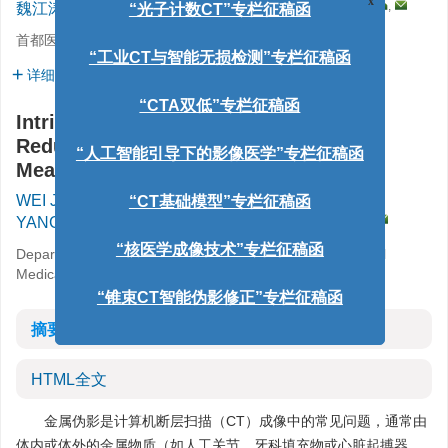
,
魏江涛
,
程雨荷
,
马梓轩
,
杨佳硕
,
张永县
,
刘丹丹
x
“光子计数CT”专栏征稿函
首都医科大学附属北京同仁医院放射科，北京 100730
“工业CT与智能无损检测”专栏征稿函
详细信息
“CTA双低”专栏征稿函
Intrinsic Impact of the Metal Artifact
Reduction Algorithm on Quantitative
“人工智能引导下的影像医学”专栏征稿函
Measurement in Spectral CT
WEI Jiangtao
,
CHENG Yuhe
,
MA Zixuan
,
“CT基础模型”专栏征稿函
,
YANG Jiashuo
,
ZHANG Yongxian
,
LIU Dandan
Department of Radiology, Beijing Tongren Hospital, Capital
“核医学成像技术”专栏征稿函
Medical University, Beijing 100730, China
“锥束CT智能伪影修正”专栏征稿函
摘要
HTML全文
金属伪影是计算机断层扫描（CT）成像中的常见问题，通常由
体内或体外的金属物质（如人工关节、牙科填充物或心脏起搏器