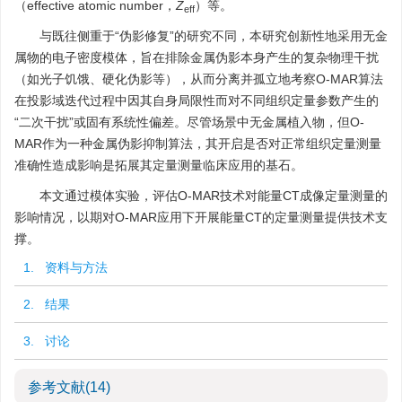
（effective atomic number，
Z
）等。
eff
与既往侧重于“伪影修复”的研究不同，本研究创新性地采用无金
属物的电子密度模体，旨在排除金属伪影本身产生的复杂物理干扰
（如光子饥饿、硬化伪影等），从而分离并孤立地考察O-MAR算法
在投影域迭代过程中因其自身局限性而对不同组织定量参数产生的
“二次干扰”或固有系统性偏差。尽管场景中无金属植入物，但O-
MAR作为一种金属伪影抑制算法，其开启是否对正常组织定量测量
准确性造成影响是拓展其定量测量临床应用的基石。
本文通过模体实验，评估O-MAR技术对能量CT成像定量测量的
影响情况，以期对O-MAR应用下开展能量CT的定量测量提供技术支
撑。
1. 资料与方法
2. 结果
3. 讨论
参考文献
(14)