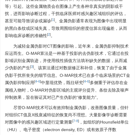
等）引起。这些金属物质会在图像上产生各种非真实的阴影或干
扰，进而影响诊断过程，干扰临床医师对感兴趣区域组织的评估，
[
1
]
甚至可能导致误诊或漏诊
。金属伪影通常表现为图像中出现明显
的黑白条纹或区域失真，导致周围组织的密度估算出现偏差，从而
[
2
]
影响临床诊断的准确性
。
为减轻金属伪影对CT图像的影响，近年来，金属伪影抑制技术
应运而生。O-MAR算法是一种基于投影的去伪影技术，它通过在投
影域识别金属轨迹，并使用线性插值方法填补缺失的数据，从而减
[
3
]
少伪影的产生
。该算法通过对数据修正和补偿，恢复了由于金属
伪影干扰所丧失的细节信息。O-MAR技术已在多个临床场景的CT金
[
4
-
6
]
[
4
-
6
]
属伪影抑制应用
中显现优势，既往研究
多侧重于评估存在金
属植入物时，O-MAR对伪影区域的主观评分提升、条纹去除及噪声
抑制效果，旨在验证其对已产生伪影的“修复能力”。
尽管O-MAR技术可以有效抑制金属伪影，改善图像质量，但针
对组织CT值及X线衰减特征的恢复尚不理想。大量影像学诊断需要
[
7
-
8
]
对图像中的感兴趣区域进行定量测量
，如组织的Hounsfield单位
（HU）、电子密度（electron density, ED）或有效原子序数