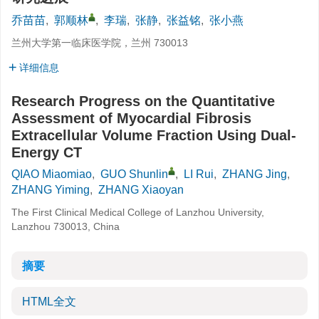
乔苗苗
,
郭顺林
,
李瑞
,
张静
,
张益铭
,
张小燕
兰州大学第一临床医学院，兰州 730013
详细信息
Research Progress on the Quantitative
Assessment of Myocardial Fibrosis
Extracellular Volume Fraction Using Dual-
Energy CT
QIAO Miaomiao
,
GUO Shunlin
,
LI Rui
,
ZHANG Jing
,
ZHANG Yiming
,
ZHANG Xiaoyan
The First Clinical Medical College of Lanzhou University,
Lanzhou 730013, China
摘要
HTML全文