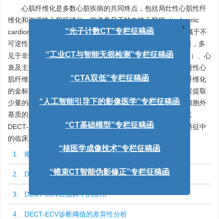
心肌纤维化是多数心脏疾病的共同终点，包括局灶性心肌性纤
维化和弥漫性心肌纤维化，前者多见于缺血性心肌病（ischemic
x
cardiomyopathy，ICM）、心肌炎等引起的替代性纤维化，属于不
“光子计数CT”专栏征稿函
[
1
]
可逆性改变
，后者则因心肌间质中胶原纤维弥漫性沉积引起，多
见于非缺血性心肌病（nonischemic cardiomyopathy，NICM）、心
“工业CT与智能无损检测”专栏征稿函
衰及主动脉瓣狭窄等心脏疾患，早期抗纤维化治疗可逆转弥漫性心
肌纤维化带来的心室重构。目前心肌活检被认为是评估心肌纤维化
“CTA双低”专栏征稿函
的金标准，但它是一种侵入性操作，具有手术风险，且每次仅提取
少量的心肌组织，容易带来误差。ECV可以量化心肌组织中细胞外
“人工智能引导下的影像医学”专栏征稿函
[
2
]
基质的比例，对心肌纤维化进行非侵入性定量评估
。本文就
DECT-ECV的测量方法、扫描方案及其在评估心肌细胞组织特征中
“CT基础模型”专栏征稿函
的临床应用进展、局限性及未来发展方向进行综述。
“核医学成像技术”专栏征稿函
1. 概述
2. DECT-ECV的测量方法及扫描方案
“锥束CT智能伪影修正”专栏征稿函
3. DECT-ECV在临床中的应用
4. DECT-ECV诊断阈值的差异性分析