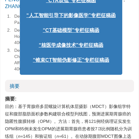
“CTA双低”专栏征稿函
1
1
ZHANG Zeming
,
WANG Zhiqing
1.
Department of Radiology, Panzhihua central Hospital,
“人工智能引导下的影像医学”专栏征稿函
Panzhihua 617067, China
2.
Department of Radiology, The Second Affiliated
“CT基础模型”专栏征稿函
Hospital of Chongqing Medical University, Chongqing
400010, China
“核医学成像技术”专栏征稿函
3.
Department of Radiology, Chongqing Maternal and
Child Health Hospital/Chongqing Medical University
Affiliated Women and Children’s Hospital, Chongqing
“锥束CT智能伪影修正”专栏征稿函
400016, China
摘要
摘要:
目的：基于胃腺癌多层螺旋计算机体层摄影（MDCT）影像组学特
征和腹部脂肪面积参数构建联合模型列线图，预测进展期胃腺癌的
隐匿性腹膜转移（OPM）。方法：首先，将121例经病理证实发生
OPM和85例未发生OPM的进展期胃腺癌患者按7∶3比例随机分为训
练组（
n
=145）和验证组（
n
=61）。在动脉期腹部MDCT图像上选