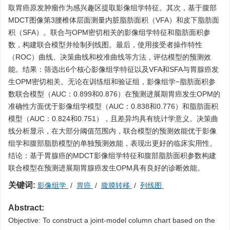
取胃癌原发肿瘤作为感兴趣区提取影像组学特征。其次，基于腹部
MDCT图像第3腰椎体层面测量内脏脂肪面积（VFA）和皮下脂肪面
积（SFA）。联合与OPM密切相关的影像组学特征和脂肪面积参
数，构建联合模型并绘制列线图。最后，使用接受者操作特性
（ROC）曲线、决策曲线和校准曲线等方法，评估模型的预测效
能。结果：筛选出6个核心影像组学特征以及VFA和SFA与胃腺癌发
生OPM密切相关。无论在训练组和验证组，影像组学−脂肪面积参
数联合模型（AUC：0.899和0.876）在预测进展期胃癌发生OPM的
准确性方面优于影像组学模型（AUC：0.838和0.776）和脂肪面积
模型（AUC：0.824和0.751），且差异均具有统计学意义。决策曲
线分析显示，在大部分阈值范围内，联合模型的预测效能优于影像
组学和腹部脂肪模型的单独预测效能，表现出更好的临床实用性。
结论：基于胃腺癌的MDCT影像组学特征和腹部脂肪面积参数构建
联合模型在预测进展期胃腺癌发生OPM具有良好的诊断效能。
关键词:
影像组学
/
胃癌
/
腹膜转移
/
列线图
Abstract:
Objective: To construct a joint-model column chart based on the